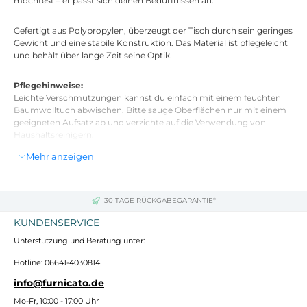
möchtest – er passt sich deinen Bedürfnissen an.
Gefertigt aus Polypropylen, überzeugt der Tisch durch sein geringes
Gewicht und eine stabile Konstruktion. Das Material ist pflegeleicht
und behält über lange Zeit seine Optik.
Pflegehinweise:
Leichte Verschmutzungen kannst du einfach mit einem feuchten
Baumwolltuch abwischen. Bitte sauge Oberflächen nur mit einem
geeigneten Aufsatz ab und verzichte auf die Verwendung von
Haushaltsreinigern.
Mehr anzeigen
Technische Daten
Gesamtbreite: 80 cm
Gesamthöhe: 74 cm
30 TAGE RÜCKGABEGARANTIE*
Gesamttiefe: 80 cm
KUNDENSERVICE
Gewicht: 14 kg
Material: 100 % Polypropylen
Unterstützung und Beratung unter:
Farbe: schwarz
Hotline: 06641-4030814
info@furnicato.de
Mo-Fr, 10:00 - 17:00 Uhr