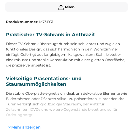
Teilen
Produktnummer:
M731931
Praktischer TV-Schrank in Anthrazit
Dieser TV-Schrank überzeugt durch sein schlichtes und zugleich
funktionales Design, das sich harmonisch in dein Wohnzimmer
einfügt. Gefertigt aus langlebigem, kaltgewalztem Stahl, bietet er
eine robuste und stabile Konstruktion mit einer glatten Oberfläche,
die präzise verarbeitet ist.
Vielseitige Präsentations- und
Stauraummöglichkeiten
Die stabile Oberplatte eignet sich ideal, um dekorative Elemente wie
Bilderrahmen oder Pflanzen stilvoll zu präsentieren. Hinter den drei
Türen verbirgt sich großzügiger Stauraum, der Platz für
Zeitschriften, DVDs und weitere Gegenstände bietet und so für
Ordnung sorgt.
Mehr anzeigen
Komfortable Handhabung und Pflege