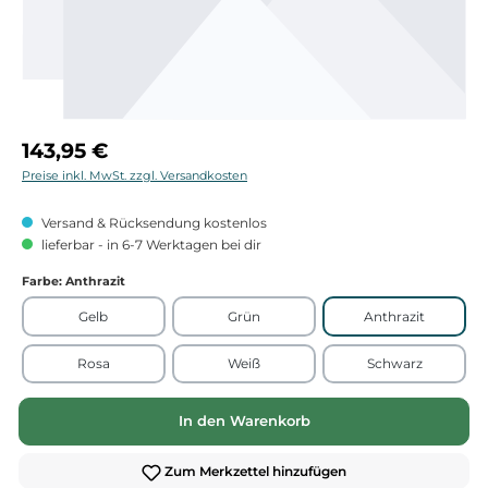
Regulärer Preis:
143,95 €
Preise inkl. MwSt. zzgl. Versandkosten
Versand & Rücksendung kostenlos
lieferbar - in 6-7 Werktagen bei dir
Farbe
: Anthrazit
Gelb
Grün
Anthrazit
Rosa
Weiß
Schwarz
In den Warenkorb
Zum Merkzettel hinzufügen