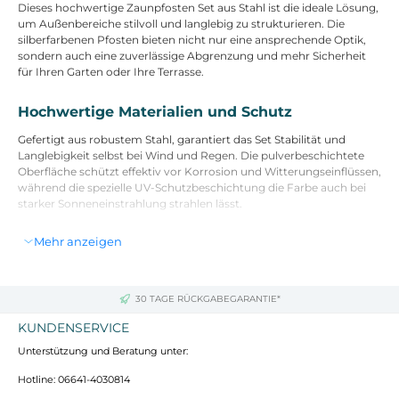
Dieses hochwertige Zaunpfosten Set aus Stahl ist die ideale Lösung,
um Außenbereiche stilvoll und langlebig zu strukturieren. Die
silberfarbenen Pfosten bieten nicht nur eine ansprechende Optik,
sondern auch eine zuverlässige Abgrenzung und mehr Sicherheit
für Ihren Garten oder Ihre Terrasse.
Hochwertige Materialien und Schutz
Gefertigt aus robustem Stahl, garantiert das Set Stabilität und
Langlebigkeit selbst bei Wind und Regen. Die pulverbeschichtete
Oberfläche schützt effektiv vor Korrosion und Witterungseinflüssen,
während die spezielle UV-Schutzbeschichtung die Farbe auch bei
starker Sonneneinstrahlung strahlen lässt.
Mehr anzeigen
Einfache Montage und vielseitige Anwendung
Die benutzerfreundliche Installation ermöglicht eine schnelle und
unkomplizierte Montage mit grundlegenden Werkzeugen. So
30 TAGE RÜCKGABEGARANTIE*
können Sie Ihre Außenbereiche schnell und sicher abgrenzen und
gestalten.
KUNDENSERVICE
Unterstützung und Beratung unter:
Technische Details und Lieferumfang
Hotline: 06641-4030814
Farbe: Silber