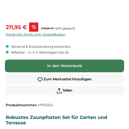
Verkaufspreis:
211,95 €
%
279,95 €*
(25% gespart)
Preise inkl. MwSt. zzgl. Versandkosten
Versand & Rücksendung kostenlos
lieferbar - in 4-5 Werktagen bei dir
In den Warenkorb
Zum Merkzettel hinzufügen
Teilen
Produktnummer:
M761054
Robustes Zaunpfosten Set für Garten und
Terrasse