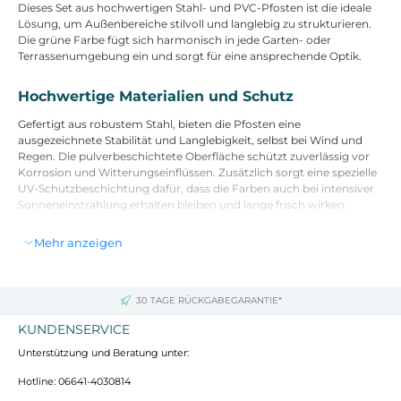
Dieses Set aus hochwertigen Stahl- und PVC-Pfosten ist die ideale
Lösung, um Außenbereiche stilvoll und langlebig zu strukturieren.
Die grüne Farbe fügt sich harmonisch in jede Garten- oder
Terrassenumgebung ein und sorgt für eine ansprechende Optik.
Hochwertige Materialien und Schutz
Gefertigt aus robustem Stahl, bieten die Pfosten eine
ausgezeichnete Stabilität und Langlebigkeit, selbst bei Wind und
Regen. Die pulverbeschichtete Oberfläche schützt zuverlässig vor
Korrosion und Witterungseinflüssen. Zusätzlich sorgt eine spezielle
UV-Schutzbeschichtung dafür, dass die Farben auch bei intensiver
Sonneneinstrahlung erhalten bleiben und lange frisch wirken.
Mehr anzeigen
Einfache Montage und vielseitige Anwendung
Die Installation ist benutzerfreundlich gestaltet und kann mit
grundlegenden Werkzeugen schnell durchgeführt werden. So
30 TAGE RÜCKGABEGARANTIE*
lassen sich verschiedene Bereiche sicher abgrenzen oder optisch
ansprechend gestalten, während gleichzeitig mehr Sicherheit
KUNDENSERVICE
geschaffen wird.
Unterstützung und Beratung unter:
Technische Details und Lieferumfang
Hotline: 06641-4030814