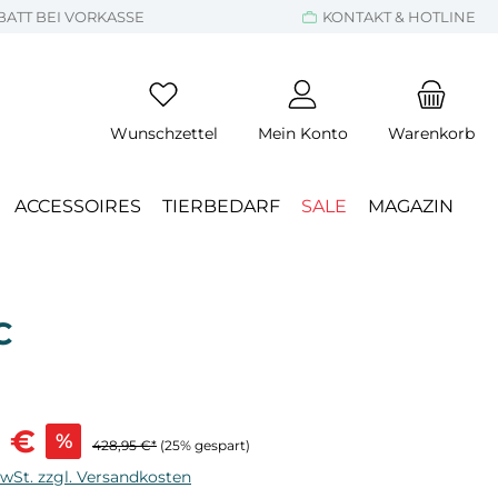
BATT BEI VORKASSE
KONTAKT & HOTLINE
Wunschzettel
Mein Konto
Warenkorb
ACCESSOIRES
TIERBEDARF
SALE
MAGAZIN
C
s:
5 €
%
428,95 €*
(25% gespart)
MwSt. zzgl. Versandkosten