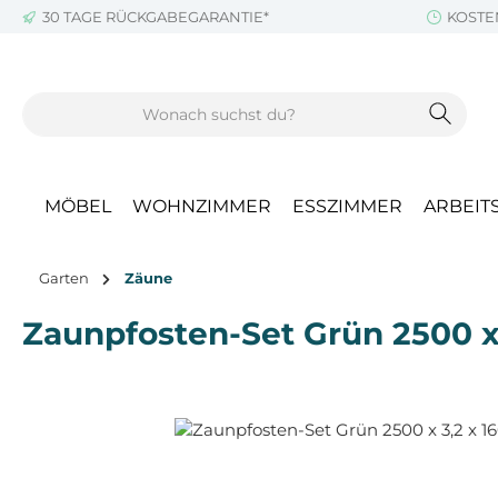
30 TAGE RÜCKGABEGARANTIE*
KOSTE
m Hauptinhalt springen
Zur Suche springen
Zur Hauptnavigation springen
MÖBEL
WOHNZIMMER
ESSZIMMER
ARBEIT
Garten
Zäune
Zaunpfosten-Set Grün 2500 x
Bildergalerie überspringen