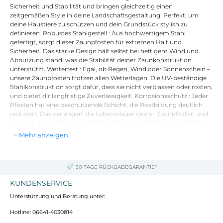
Sicherheit und Stabilität und bringen gleichzeitig einen
zeitgemäßen Style in deine Landschaftsgestaltung. Perfekt, um
deine Haustiere zu schützen und dein Grundstück stylish zu
definieren. Robustes Stahlgestell : Aus hochwertigem Stahl
gefertigt, sorgt dieser Zaunpfosten für extremen Halt und
Sicherheit. Das starke Design hält selbst bei heftigem Wind und
Abnutzung stand, was die Stabilität deiner Zaunkonstruktion
unterstützt. Wetterfest : Egal, ob Regen, Wind oder Sonnenschein –
unsere Zaunpfosten trotzen allen Wetterlagen. Die UV-beständige
Stahlkonstruktion sorgt dafür, dass sie nicht verblassen oder rosten,
und bietet dir langfristige Zuverlässigkeit. Korrosionsschutz : Jeder
Pfosten hat eine beschützende Schicht, die Rostbildung deutlich
reduziert. Das verlängert die Lebensdauer deiner Zaunpfosten und
spart dir damit Kosten für häufigen Ersatz und Wartung. Einfache
Montage : Auch wenn du die Pfosten montieren musst, machen
Mehr anzeigen
das clevere Design und die einfache Handhabung die Einrichtung
schnell und unkompliziert. Achte darauf, dass jeder Pfosten gut im
Boden verankert ist, um Lücken zu vermeiden und die Sicherheit
des eingezäunten Bereichs zu gewährleisten. Funktionale Ästhetik :
30 TAGE RÜCKGABEGARANTIE*
Die klaren, minimalistischen Linien der Pfosten passen perfekt zu
KUNDENSERVICE
einem modernen Outdoor-Stil. Ideal für alle, die ihren Garten schön
gestalten wollen, ohne dabei auf Sicherheit zu verzichten.
Unterstützung und Beratung unter:
Hotline: 06641-4030814
Farbe: Silber