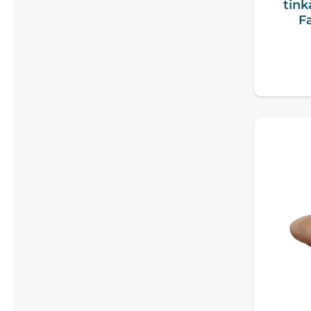
tink
F