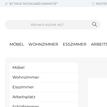
30 TAGE RÜCKGABEGARANTIE*
KOSTE
m Hauptinhalt springen
Zur Suche springen
Zur Hauptnavigation springen
MÖBEL
WOHNZIMMER
ESSZIMMER
ARBEIT
Möbel
Wohnzimmer
Esszimmer
Arbeitsplatz
Schlafzimmer