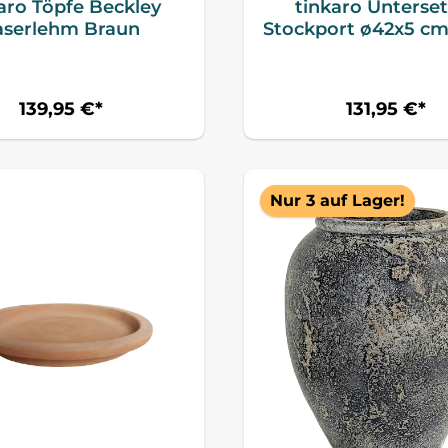
aro Töpfe Beckley
tinkaro Unterse
aserlehm Braun
Stockport ø42x5 c
139,95 €*
131,95 €*
Nur 3 auf Lager!