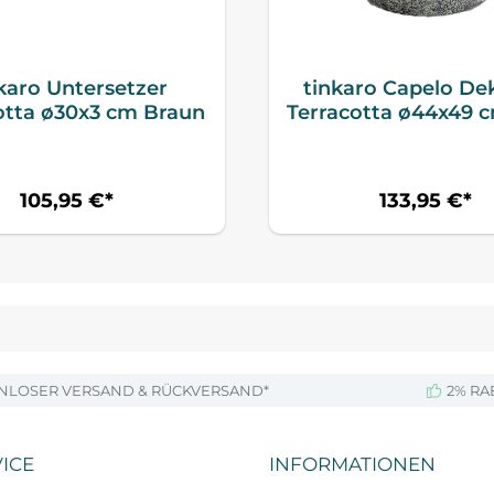
karo Untersetzer
tinkaro Capelo De
otta ø30x3 cm Braun
Terracotta ø44x49 
105,95 €*
133,95 €*
NLOSER VERSAND & RÜCKVERSAND*
2% RA
ICE
INFORMATIONEN