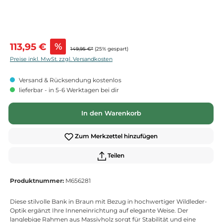
Verkaufspreis:
113,95 €
%
149,95 €*
(25% gespart)
Preise inkl. MwSt. zzgl. Versandkosten
Versand & Rücksendung kostenlos
lieferbar - in 5-6 Werktagen bei dir
In den Warenkorb
Zum Merkzettel hinzufügen
Teilen
Produktnummer:
M656281
Diese stilvolle Bank in Braun mit Bezug in hochwertiger Wildleder-
Optik ergänzt Ihre Inneneinrichtung auf elegante Weise. Der
langlebige Rahmen aus Massivholz sorgt für Stabilität und eine