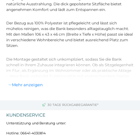
natürliche Ausstrahlung. Die dick gepolsterte Sitzfläche bietet
angenehmen Komfort und lädt zum Entspannen ein.
Der Bezug aus 100% Polyester ist pflegeleicht und lässt sich
mühelos reinigen, was die Bank besonders alltagstauglich macht.
Mit den Maßen 106 x 43 x 46 cm (Breite x Tiefe x Höhe) passt sie ideal
in verschiedene Wohnbereiche und bietet ausreichend Platz zum
Sitzen.
Die Montage gestaltet sich unkompliziert, sodass Sie die Bank
schnell in Ihrem Zuhause integrieren können. Ob als Sitzgelegenheit
im Flur, als Ergänzung im Wohnzimmer oder als praktische Ablage
– diese Bank verbindet Funktionalität mit ansprechendem Design.
Mehr anzeigen
Farbe:
Braun
Material:
Bezug in Wildleder-Optik aus 100% Polyester, Rahmen
aus Massivholz
30 TAGE RÜCKGABEGARANTIE*
Abmessungen:
106 x 43 x 46 cm (B x T x H)
KUNDENSERVICE
Unterstützung und Beratung unter:
Hotline: 06641-4030814