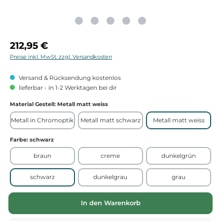
Regulärer Preis:
212,95 €
Preise inkl. MwSt. zzgl. Versandkosten
Versand & Rücksendung kostenlos
lieferbar - in 1-2 Werktagen bei dir
Material Gestell
: Metall matt weiss
Metall in Chromoptik
Metall matt schwarz
Metall matt weiss
Farbe
: schwarz
braun
creme
dunkelgrün
schwarz
dunkelgrau
grau
In den Warenkorb