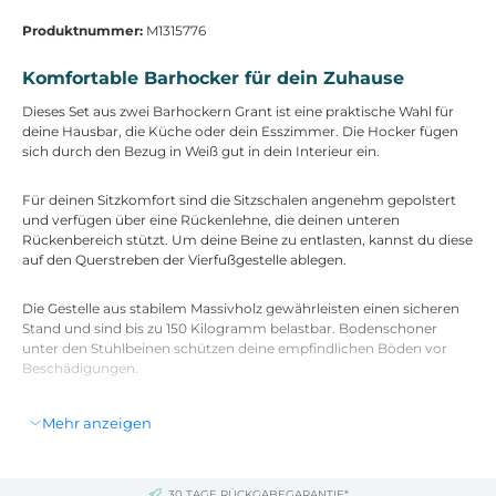
Produktnummer:
M1315776
Komfortable Barhocker für dein Zuhause
Dieses Set aus zwei Barhockern Grant ist eine praktische Wahl für
deine Hausbar, die Küche oder dein Esszimmer. Die Hocker fügen
sich durch den Bezug in Weiß gut in dein Interieur ein.
Für deinen Sitzkomfort sind die Sitzschalen angenehm gepolstert
und verfügen über eine Rückenlehne, die deinen unteren
Rückenbereich stützt. Um deine Beine zu entlasten, kannst du diese
auf den Querstreben der Vierfußgestelle ablegen.
Die Gestelle aus stabilem Massivholz gewährleisten einen sicheren
Stand und sind bis zu 150 Kilogramm belastbar. Bodenschoner
unter den Stuhlbeinen schützen deine empfindlichen Böden vor
Beschädigungen.
Technische Daten
Mehr anzeigen
Maße: 99 cm (Höhe) x 55 cm (Breite) x 46 cm (Tiefe)
Gewicht: 7 kg
Farbe: weiß
30 TAGE RÜCKGABEGARANTIE*