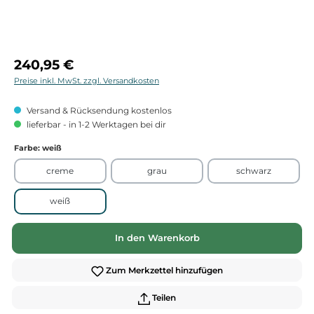
Regulärer Preis:
240,95 €
Preise inkl. MwSt. zzgl. Versandkosten
Versand & Rücksendung kostenlos
lieferbar - in 1-2 Werktagen bei dir
Farbe
: weiß
creme
grau
schwarz
weiß
In den Warenkorb
Zum Merkzettel hinzufügen
Teilen