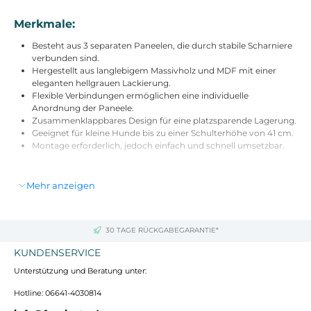
Merkmale:
Besteht aus 3 separaten Paneelen, die durch stabile Scharniere
verbunden sind.
Hergestellt aus langlebigem Massivholz und MDF mit einer
eleganten hellgrauen Lackierung.
Flexible Verbindungen ermöglichen eine individuelle
Anordnung der Paneele.
Zusammenklappbares Design für eine platzsparende Lagerung.
Geeignet für kleine Hunde bis zu einer Schulterhöhe von 41 cm.
Montage erforderlich, jedoch einfach und schnell umsetzbar.
Technische Daten:
Mehr anzeigen
Material: MDF, Holz
Farbe: Hellgrau
Gesamtabmessung: 154,5L x 29,5B x 61H cm
30 TAGE RÜCKGABEGARANTIE*
Größe der einzelnen Paneele: 50,8L x 1,8B x 61H cm
Abstand der Zäune: 5 cm
KUNDENSERVICE
Zusammengeklappte Größe: 50,8L x 5,8B x 61H cm
Unterstützung und Beratung unter:
Stützfuß: 29,5L cm
Hotline: 06641-4030814
Lieferumfang: