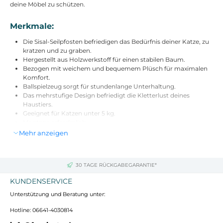
deine Möbel zu schützen.
Merkmale:
Die Sisal-Seilpfosten befriedigen das Bedürfnis deiner Katze, zu
kratzen und zu graben.
Hergestellt aus Holzwerkstoff für einen stabilen Baum.
Bezogen mit weichem und bequemem Plüsch für maximalen
Komfort.
Ballspielzeug sorgt für stundenlange Unterhaltung.
Das mehrstufige Design befriedigt die Kletterlust deines
Haustiers.
Geeignet für Katzen unter 5 kg.
Montage erforderlich.
Mehr anzeigen
Materialien:
Farbe: Grau
30 TAGE RÜCKGABEGARANTIE*
Material: Spanplatte, Plüsch (100% Polyester), Sisal
KUNDENSERVICE
Abmessungen:
Unterstützung und Beratung unter:
Gesamtmaße: 59L x 35B x 100H cm
Hotline: 06641-4030814
Größe des Sockels: 59L x 35B cm