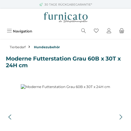
30 TAGE RÜCKGABEGARANTIE*
Zum Hauptinhalt springen
Navigation
Tierbedarf
Hundezubehör
Moderne Futterstation Grau 60B x 30T x
24H cm
Bildergalerie überspringen