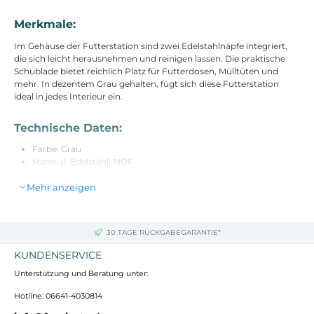
Merkmale:
Im Gehäuse der Futterstation sind zwei Edelstahlnäpfe integriert,
die sich leicht herausnehmen und reinigen lassen. Die praktische
Schublade bietet reichlich Platz für Futterdosen, Mülltüten und
mehr. In dezentem Grau gehalten, fügt sich diese Futterstation
ideal in jedes Interieur ein.
Technische Daten:
Farbe: Grau
Material: Edelstahl, MDF
Gesamtmaße: 60B x 30T x 24H cm
Mehr anzeigen
Maße je Napf: 7H x Ø24 cm
Fassungsvermögen je Napf: 2000 ml
Innenmaße Schublade: 47,5B x 23,5T x 13H cm. Volumen: 14 L
Belastbarkeit: (oben/ Schublade) 15 kg
30 TAGE RÜCKGABEGARANTIE*
KUNDENSERVICE
Lieferumfang:
Unterstützung und Beratung unter:
1 x Futterstation
2 x Edelstahlnapf
Hotline: 06641-4030814
1 x Handbuch