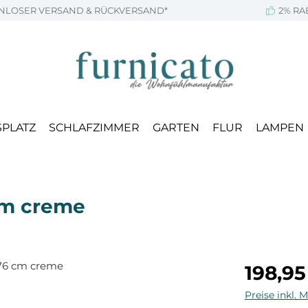
NLOSER VERSAND & RÜCKVERSAND*
2% RA
SPLATZ
SCHLAFZIMMER
GARTEN
FLUR
LAMPEN
cm creme
Regulärer Pr
198,95
Preise inkl. 