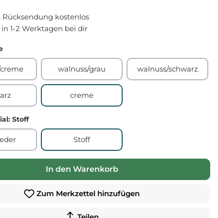
 Rücksendung kostenlos
- in 1-2 Werktagen bei dir
e
/creme
walnuss/grau
walnuss/schwarz
arz
creme
ial
: Stoff
leder
Stoff
In den Warenkorb
Zum Merkzettel hinzufügen
Teilen