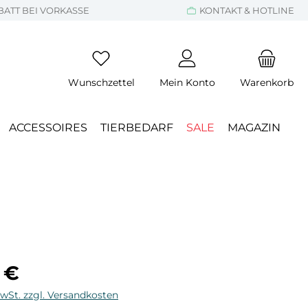
BATT BEI VORKASSE
KONTAKT & HOTLINE
Wunschzettel
Mein Konto
Warenkorb
ACCESSOIRES
TIERBEDARF
SALE
MAGAZIN
eis:
 €
MwSt. zzgl. Versandkosten