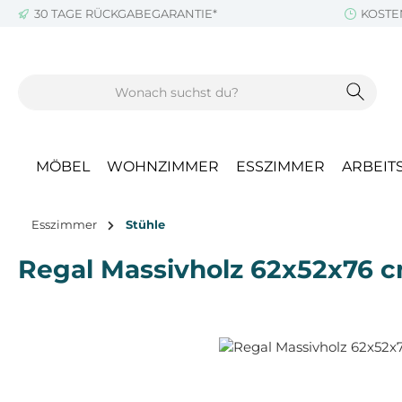
30 TAGE RÜCKGABEGARANTIE*
KOSTE
m Hauptinhalt springen
Zur Suche springen
Zur Hauptnavigation springen
MÖBEL
WOHNZIMMER
ESSZIMMER
ARBEIT
Esszimmer
Stühle
Regal Massivholz 62x52x76 
Bildergalerie überspringen