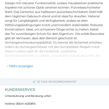
Design mit robuster Funktionalität, sodass Hausbesitzer praktische
Aspekte mit schöner Optik vereinen können. Pulverbeschichteter
Stahl: Das Gartentor aus haltbarem pulverbeschichtetem Stahl hält
dem täglichen Gebrauch stand und ist ideal für draußen. Material
sorgt für Langlebigkeit und Verfügbarkeit, sodass es allen
Witterungsbedingungen trotzt und trotzdem stabil bleibt. Robuste
Konstruktion: Ideal, um schwerere Dinge sicher zu halten, bietet
das Tor zuverlässigen Schutz für dein Eigentum. Die solide Bauweise
gibt dir Vertrauen, dass dein Bereich geschützt ist.
Vorhängerschlosskompatibilität: Du kannst die Sicherheit erhöhen,
indem du Vorhängeschlösser mit den kompatiblen Riegeln nutzt.
Diese Funktion gibt dir die Flexibilität, zusätzliche
Sicherheitsoptionen zu wählen, je nachdem, was du brauchst, für
maximalen Schutz. Modernes Design: Mit klaren Linien und wenig
Schnickschnack passt dieses Gartentor perfekt in zeitgemäße
Mehr anzeigen
Außenbereiche. Es sieht nicht nur gut aus, sondern bietet auch eine
stabile Barriere. Einfache Pflege: Halte das Tor einfach sauber,
indem du es mit einem feuchten Tuch abwischst. Diese minimale
Pflege hilft, die Optik und Funktion des Tores zu erhalten, sodass es
30 TAGE RÜCKGABEGARANTIE*
lange gut aussieht und funktioniert.
KUNDENSERVICE
Unterstützung und Beratung unter:
Farbe: Grau
Material: Pulverbeschichteter Stahl
Hotline: 06641-4030814
Gesamtmaße: 103 x 150 cm (L x B)