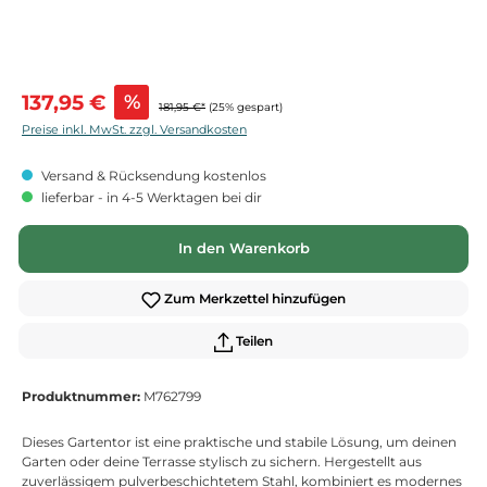
Verkaufspreis:
137,95 €
%
181,95 €*
(25% gespart)
Preise inkl. MwSt. zzgl. Versandkosten
Versand & Rücksendung kostenlos
lieferbar - in 4-5 Werktagen bei dir
In den Warenkorb
Zum Merkzettel hinzufügen
Teilen
Produktnummer:
M762799
Dieses Gartentor ist eine praktische und stabile Lösung, um deinen
Garten oder deine Terrasse stylisch zu sichern. Hergestellt aus
zuverlässigem pulverbeschichtetem Stahl, kombiniert es modernes